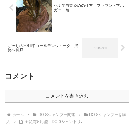
ヘナで白髪染めの仕方 ブラウン・マホ
ガニー編
ぢ〜ぢの2018年ゴールデンウィーク 淡
路〜神戸
コメント
コメントを書き込む
ホーム
DO-Sシャンプー関連
DO-Sシャンプーを購
入
全髪質対応型 DO-Sシャントリ♩