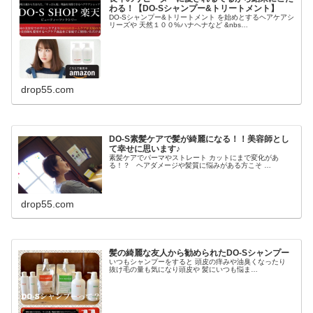
わる！【DO-Sシャンプー&トリートメント】
DO-Sシャンプー&トリートメント を始めとするヘアケアシ
リーズや 天然１００%ハナヘナなど &nbs…
drop55.com
DO-S素髪ケアで髪が綺麗になる！！美容師とし
て幸せに思います♪
素髪ケアでパーマやストレート カットにまで変化があ
る！？ ヘアダメージや髪質に悩みがある方こそ …
drop55.com
髪の綺麗な友人から勧められたDO-Sシャンプー
いつもシャンプーをすると 頭皮の痒みや油臭くなったり
抜け毛の量も気になり頭皮や 髪にいつも悩ま…