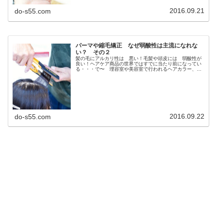
2016.09.21
do-s55.com
パーマや縮毛矯正 なぜ弱酸性は主流になれな
い？ その２
髪の毛にアルカリ性は 悪い！毛髪や頭皮には 弱酸性が
良い！ヘアケア商品の世界ではすでに当たり前になってい
る・・・で〜 理容室や美容室で行われるヘアカラー、パ
ーマ、ストレートパーマ（縮毛矯正）などの薬品を使用す
るメニューでは？ずいぶん昔から弱...
2016.09.22
do-s55.com