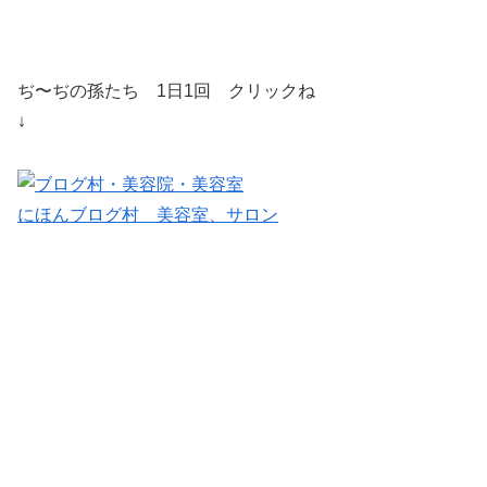
ぢ〜ぢの孫たち 1日1回 クリックね
↓
にほんブログ村 美容室、サロン