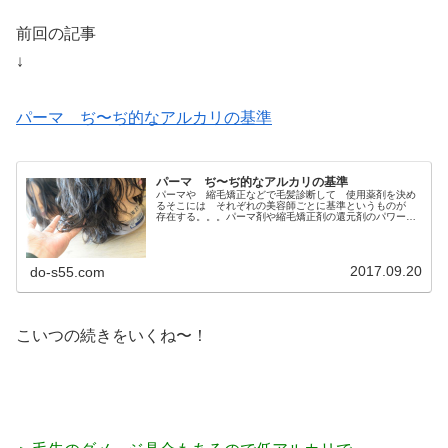
前回の記事
↓
パーマ ぢ〜ぢ的なアルカリの基準
パーマ ぢ〜ぢ的なアルカリの基準
パーマや 縮毛矯正などで毛髪診断して 使用薬剤を決め
るそこには それぞれの美容師ごとに基準というものが
存在する。。。パーマ剤や縮毛矯正剤の還元剤のパワーっ
てのはおおまかにいうと還元剤の 種類と使用濃度そし
て ｐＨ や アルカリ度ま 通常は...
2017.09.20
do-s55.com
こいつの続きをいくね〜！