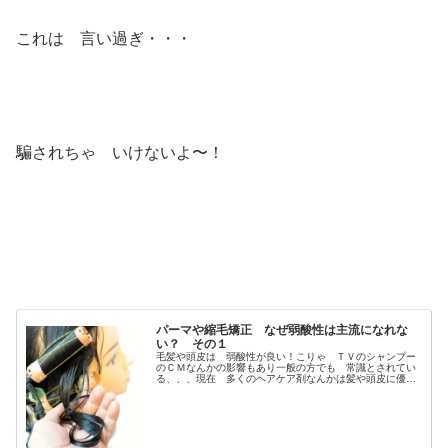
これは 言い過ぎ・・・
騙されちゃ いけないよ〜！
パーマや縮毛矯正 なぜ弱酸性は主流になれな
い？ その１
毛髪や頭皮は 弱酸性が良い！こりゃ ＴＶのシャンプー
のＣＭなんかの影響もあり一般の方でも 常識とされてい
る、、、現在 多くのヘアケア剤なんかは髪や頭皮に優し
い 弱酸性〜！これが 普通になってたりする♩ま 場末の
ぢ〜ぢの作る非常識なDO-Sシ...