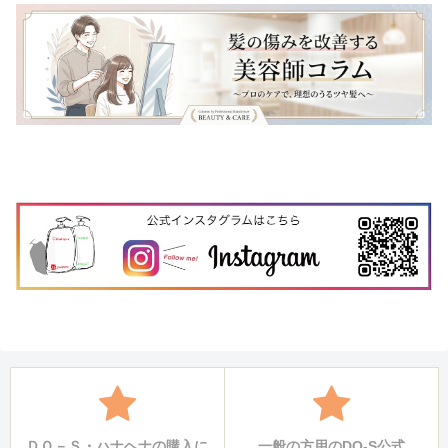
ＤＯ－Ｓ・ハナヘナの購入に
一般の方用のDO-S公式