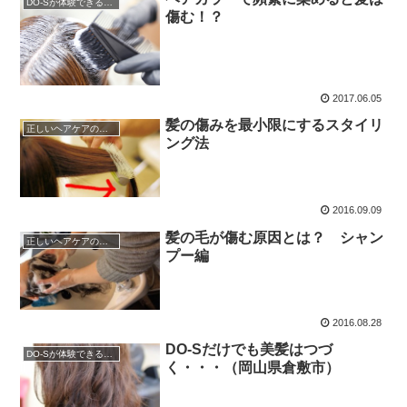
DO-Sが体験できるサロン
傷む！？
2017.06.05
髪の傷みを最小限にするスタイリ
正しいヘアケアの仕方
ング法
2016.09.09
髪の毛が傷む原因とは？ シャン
正しいヘアケアの仕方
プー編
2016.08.28
DO-Sだけでも美髪はつづ
DO-Sが体験できるサロン
く・・・（岡山県倉敷市）