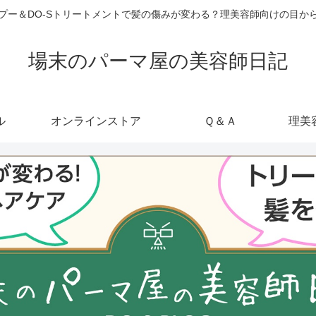
ャンプー＆DO-Sトリートメントで髪の傷みが変わる？理美容師向けの目
場末のパーマ屋の美容師日記
ル
オンラインストア
Ｑ＆Ａ
理美