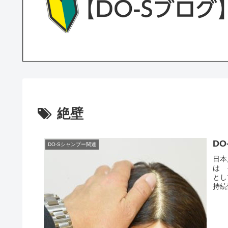
絶壁
D
DO-Sシャンプー関連
日本
は 
とし
持続