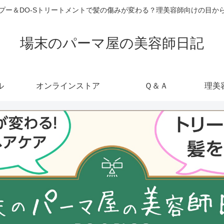
ャンプー＆DO-Sトリートメントで髪の傷みが変わる？理美容師向けの目
場末のパーマ屋の美容師日記
ル
オンラインストア
Ｑ＆Ａ
理美