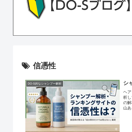
信憑性
シ
DO-S的なシャンプー解析
ヘア
析し
の解
山あ