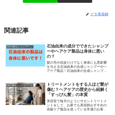
どＳ美容師
関連記事
石油由来の成分でできたシャンプ
DO-S的なシャンプー解析
ーやヘアケア製品は身体に悪い
の？
髪の毛や頭皮だけでなく身体にも悪影響
を与える石油由来の合成シャンプーやヘ
アケア製品！石油由来の合成シャンプー
の正体は台所用洗剤と同じ合成界面活性
剤です。界面活性剤とは、本来混ざらな
い油と水を混ぜて水だ...
トリートメントをする人ほど髪が
髪の傷み・ヘアダメージ
傷む？ヘアケアの歴史から紐解く
「すっぴん髪」の本質
美容室で毎月のようにサロントリートメ
ントをして、お家でも美容師おすすめの
高級ケア製品を使っている常連のお客
様。「施術直後はツヤツヤでサラサラな