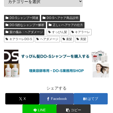
DO-Sシャンプー関連
DO-Sヘアケア商品説明
DO-S的なシャンプー解析
正しいヘアケアの仕方
髪の傷み・ヘアダメージ
すっぴん髪
キアラーレ
キアラーレDO-S
ヘアダメージ
素髪
美髪
シェアする
X
Facebook
はてブ
LINE
コピー