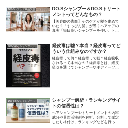
のに、次回ご来店された時には、前回よ
りも確実に髪がボサボサ...
DO-Sシャンプー＆DO-Sトリート
DO-Sヘアケア商品説明
メントってどんなもの？
【美容師の告白】そのケアが髪を傷めて
いた？「すっぴん髪」が導くヘアケアの
真実「毎日高いシャンプーを使い、トリ
ートメントで入念にケアしているのに、
なぜか髪がパサつく…」「昔に比べて髪
が細くなり、変なクセ...
経皮毒は嘘？本当？経皮毒ってど
DO-S的なシャンプー解析
ういう仕組みなのですか？
経皮毒って何？経皮毒って嘘？経皮吸収
されるって本当なの？経皮毒とは、経皮
吸収を通じてシャンプーやボディーソー
プなどの洗剤成分（石油系合成界面活性
剤）やスキンケア商品や化粧品に含まれ
る化学物質などの有害...
シャンプー解析・ランキングサイ
DO-S的なシャンプー解析
トの信憑性は？
ヘアシャンプーやトリートメントの内容
成分や界面活性剤を解析、分析して鑑定
したり格付け、ランキングなどを行った
りするシャンプーの解析サイトや美容師