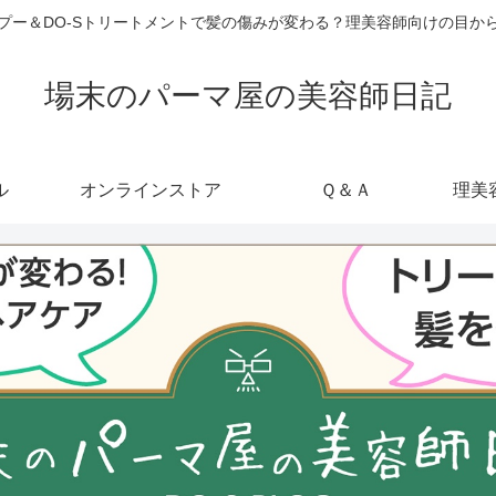
ャンプー＆DO-Sトリートメントで髪の傷みが変わる？理美容師向けの目
場末のパーマ屋の美容師日記
ル
オンラインストア
Ｑ＆Ａ
理美