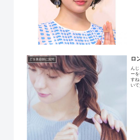
ロ
どＳ美容師に質問
んじ
ーを
すね
いて