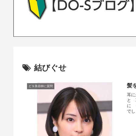
結びぐせ
髪
どＳ美容師に質問
耳に
と 
に 
でし