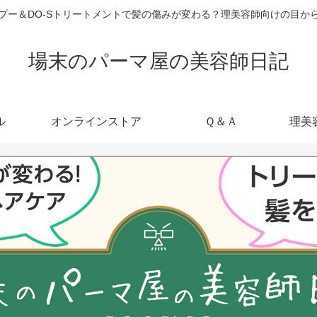
ャンプー＆DO-Sトリートメントで髪の傷みが変わる？理美容師向けの目
場末のパーマ屋の美容師日記
ル
オンラインストア
Ｑ＆Ａ
理美