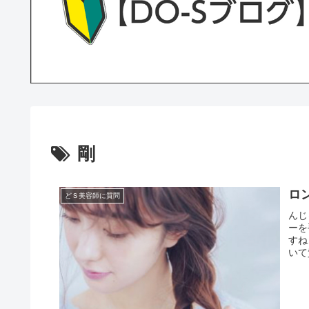
剛
ロ
どＳ美容師に質問
んじ
ーを
すね
いて