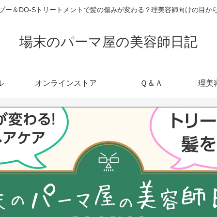
ャンプー＆DO-Sトリートメントで髪の傷みが変わる？理美容師向けの目
場末のパーマ屋の美容師日記
ル
オンラインストア
Ｑ＆Ａ
理美