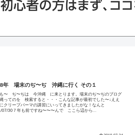
018年 場末のぢ〜ぢ 沖縄に行く その１
も〜 ぢ〜ぢは 今沖縄 に来とります。場末のぢ〜ぢのブログ
縄ってのを 検索すると・・・こんな記事が最初でした〜↓ええ
にクリープパーマの講習にいってきましたがな！なんと
11/07/30７年も前ですね〜〜〜んで ここら辺から...