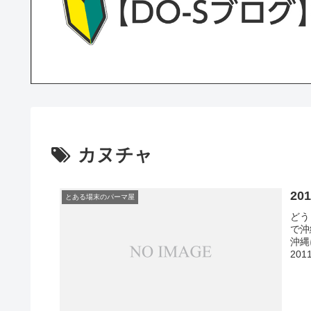
カヌチャ
2
とある場末のパーマ屋
どう
で沖
沖縄
20