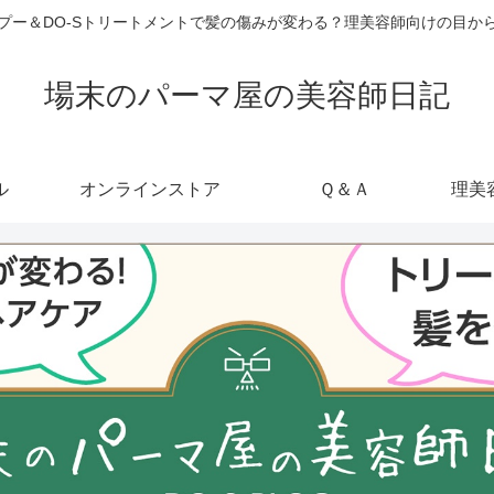
ャンプー＆DO-Sトリートメントで髪の傷みが変わる？理美容師向けの目
場末のパーマ屋の美容師日記
ル
オンラインストア
Ｑ＆Ａ
理美