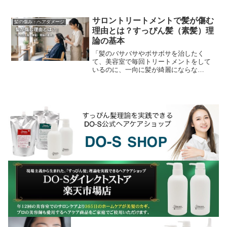
様。「施術直後はツヤツヤでサラサラな
のに、次回ご来店された時には、前回よ
りも確実に髪がボサボサ...
サロントリートメントで髪が傷む
髪の傷み・ヘアダメージ
理由とは？すっぴん髪（素髪）理
論の基本
「髪のバサバサやボサボサを治したく
て、美容室で毎回トリートメントをして
いるのに、一向に髪が綺麗にならな
い……」そんな悩みを抱えていません
か？実は、「美容室で良かれと思って行
うサロントリートメントが、逆...