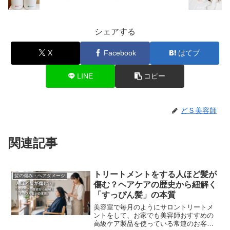
シェアする
X
Facebook
はてブ
LINE
コピー
どＳ美容師
関連記事
トリートメントをする人ほど髪が
髪の傷み・ヘアダメージ
傷む？ヘアケアの歴史から紐解く
「すっぴん髪」の本質
美容室で毎月のようにサロントリートメ
ントをして、お家でも美容師おすすめの
高級ケア製品を使っている常連のお客