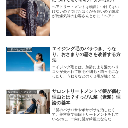
ヘアトリートメントは頭皮につけてはい
けないの？つけたほうがも良いの？頭皮
が乾燥気味のお客さんとかに「ヘアトリ
ートメントは地肌（頭皮）にもたっぷり
つけ、マッサージするように塗布した方
が良いです。」ってい...
エイジング毛のパサつき、うな
一般の方からの質問
り、おさまりの悪さを改善する方
法
エイジング毛とは、加齢により髪のハリ
コシが失われて軟毛や細毛・猫っ毛にな
ったり、うねりなどのくせ毛が強くなっ
たり、パサパサして髪のツヤが失われた
り白髪が増えるなど毛髪や頭皮が変化す
ることです。エイジン...
サロントリートメントで髪が傷む
髪の傷み・ヘアダメージ
理由とは？すっぴん髪（素髪）理
論の基本
「髪のバサバサやボサボサを治したく
て、美容室で毎回トリートメントをして
いるのに、一向に髪が綺麗にならな
い……」そんな悩みを抱えていません