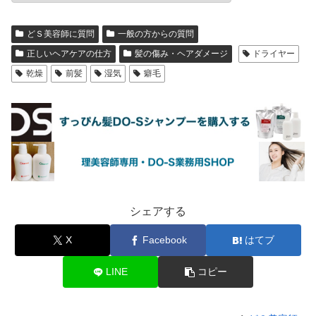
どＳ美容師に質問
一般の方からの質問
正しいヘアケアの仕方
髪の傷み・ヘアダメージ
ドライヤー
乾燥
前髪
湿気
癖毛
シェアする
X
Facebook
はてブ
LINE
コピー