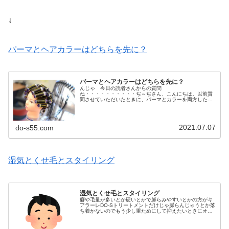
↓
パーマとヘアカラーはどちらを先に？
パーマとヘアカラーはどちらを先に？
んじゃ 今日の読者さんからの質問
ね・・・・・・・・・・ぢ～ぢさん、こんにちは。以前質
問させていただいたときに、パーマとカラーを両方したい
場合は1週間～10日くらい空けてした方がいいと、アドバ
イスいただきました。どちらを先にした方がいいとかあ...
2021.07.07
do-s55.com
湿気とくせ毛とスタイリング
湿気とくせ毛とスタイリング
癖や毛量が多いとか硬いとかで膨らみやすいとかの方がキ
アラーレDO-Sトリートメントだけじゃ膨らんじゃうとか落
ち着かないのでもう少し重ためにして抑えたいときにオイ
ル分を増量するのが DO-Sオイル。ハイダメージ毛で 指
通りが悪いとか絡みやすい...