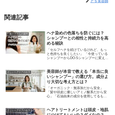
どＳ美容師
関連記事
ヘナ染めの色落ちを防ぐには？
一般の方からの質問
シャンプーとの相性と持続力を高
める秘訣
「セルフヘナを続けているけれど、もっ
と色持ちを良くしたい」 「今使っている
シャンプーからDO-Sシャンプーに変えた
ら、ヘナは落ちにくくなる？」ヘナ愛用
者にとって、染めたての美しい色をいか
にキープするか...
美容師が本音で教える「本当に良
正しいヘアケアの仕方
いシャンプー」の選び方。成分よ
り大切な考え方とは？
「オーガニック・無添加だから安全」
「髪や頭皮に優しいアミノ酸系だから安
心」「石油由来の成分を使用してるもの
は危険」美容業界の「常連」とも言える
成分至上主義。しかし、現場でハサミを
握る美容師たちが本当に...
ヘアトリートメントは頭皮・地肌
正しいヘアケアの仕方
につけてもいいの？ダメなの？