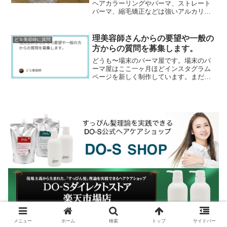
ヘアカラーリングやパーマ、ストレート
パーマ、縮毛矯正などは強いアルカリ性
の薬品を使用することが多く、これがヘ
アダメージの原因になっています。そこ
で理美容室ではそうい...
理美容師さんからの要望や一般の
どＳ美容師に質問
方からの質問を募集します。
どうも〜場末のパーマ屋です。場末のパ
ーマ屋はここ一ヶ月ほどインスタグラム
ページを新しく制作しています。まだま
だページ数は少ないですが、ぜひフォロ
ーして下さいネ↓場末のパーマ屋の美容師
日記のインスタグラ...
メニュー
ホーム
検索
トップ
サイドバー