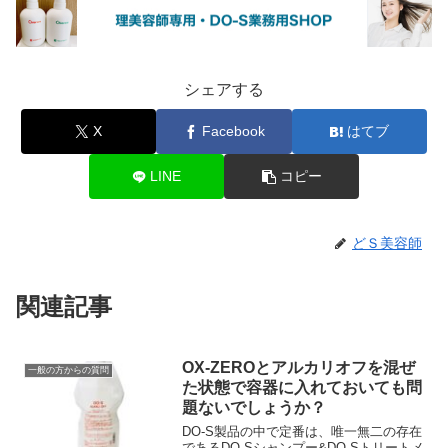
シェアする
X
Facebook
はてブ
LINE
コピー
どＳ美容師
関連記事
OX-ZEROとアルカリオフを混ぜ
一般の方からの質問
た状態で容器に入れておいても問
題ないでしょうか？
DO-S製品の中で定番は、唯一無二の存在
であるDO-Sシャンプー&DO-Sトリートメ