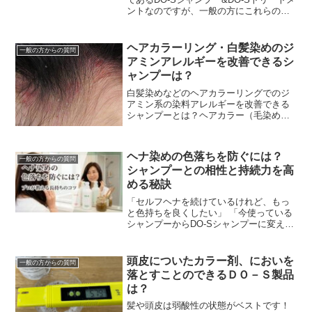
ントなのですが、一般の方にこれらの次
に売れ筋でみなさんからの評価の高いの
が『DO-Sアルカリオフ』です。でもこの
DO...
ヘアカラーリング・白髪染めのジ
一般の方からの質問
アミンアレルギーを改善できるシ
ャンプーは？
白髪染めなどのヘアカラーリングでのジ
アミン系の染料アレルギーを改善できる
シャンプーとは？ヘアカラー（毛染め）
の頭皮トラブルや悩みで最も多いのがジ
アミン系染料でのアレルギーです。ジア
ミンアレルギーってな...
ヘナ染めの色落ちを防ぐには？
一般の方からの質問
シャンプーとの相性と持続力を高
める秘訣
「セルフヘナを続けているけれど、もっ
と色持ちを良くしたい」 「今使っている
シャンプーからDO-Sシャンプーに変えた
ら、ヘナは落ちにくくなる？」ヘナ愛用
者にとって、染めたての美しい色をいか
にキープするか...
頭皮についたカラー剤、においを
一般の方からの質問
落とすことのできるＤＯ－Ｓ製品
は？
髪や頭皮は弱酸性の状態がベストです！