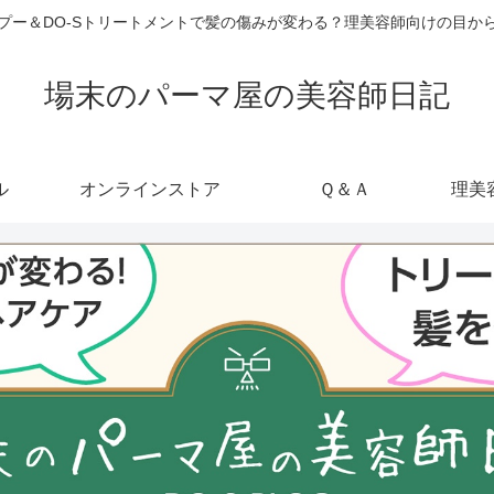
ャンプー＆DO-Sトリートメントで髪の傷みが変わる？理美容師向けの目
場末のパーマ屋の美容師日記
ル
オンラインストア
Ｑ＆Ａ
理美