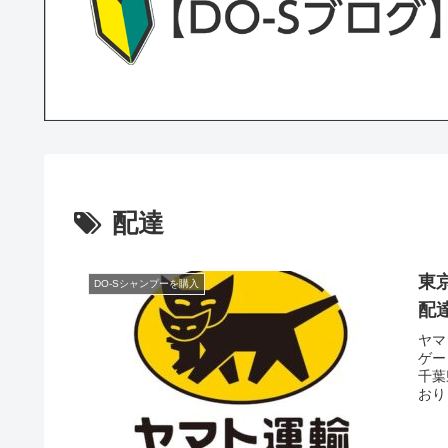
配達
東
DO-Sシャンプーを購入
配
ヤマ
ゲー
千葉
おり