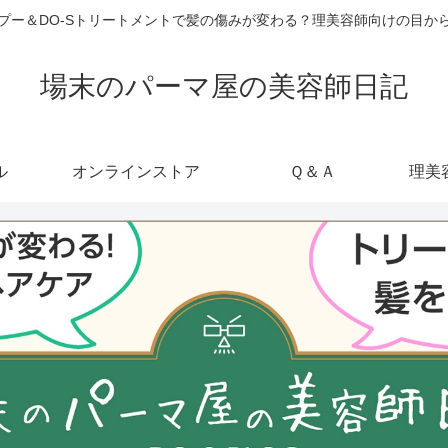
ャンプー＆DO-Sトリートメントで髪の傷みが変わる？理美容師向けの目
場末のパーマ屋の美容師日記
ル
オンラインストア
Ｑ＆Ａ
理美