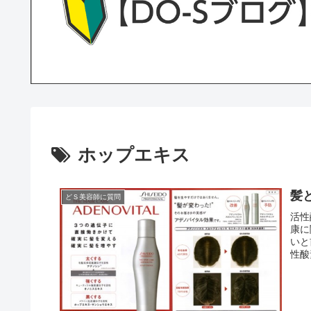
ホップエキス
髪
どＳ美容師に質問
活性
康に
いと
性酸