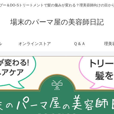
ャンプー＆DO-Sトリートメントで髪の傷みが変わる？理美容師向けの目
場末のパーマ屋の美容師日記
ル
オンラインストア
Ｑ＆Ａ
理美