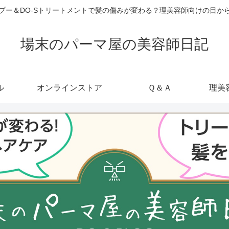
ャンプー＆DO-Sトリートメントで髪の傷みが変わる？理美容師向けの目
場末のパーマ屋の美容師日記
ル
オンラインストア
Ｑ＆Ａ
理美