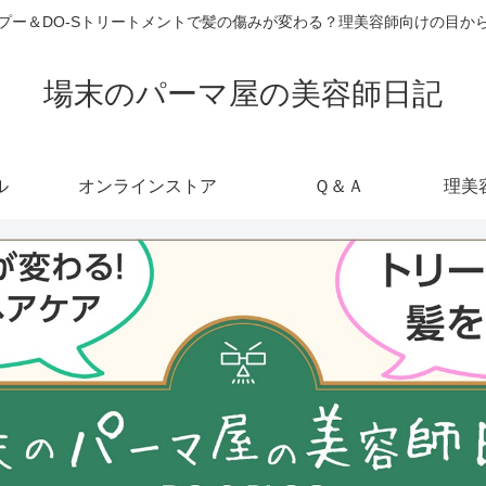
ャンプー＆DO-Sトリートメントで髪の傷みが変わる？理美容師向けの目
場末のパーマ屋の美容師日記
ル
オンラインストア
Ｑ＆Ａ
理美