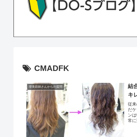
CMADFK
結
理美容師さんからの質問
キ
従来
だケ
ンは
常に