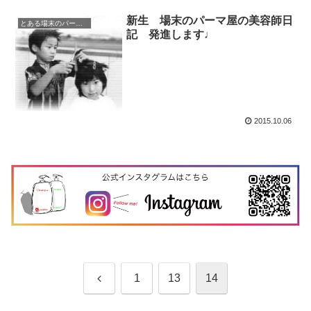
新生 場末のパーマ屋の美容師日
とある場末のパーマ屋
記 発進します♩
2015.10.06
前
1
13
14
へ