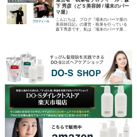
とある場末のパーマ屋
下 秀彦（どＳ美容師 / 場末のパー
マ屋）
こんにちは、ブログ『場末のパーマ屋の
美容師日記』の運営・執筆を行っている
森下秀彦です。私は「場末のパーマ屋」
「どＳ美容師」の通称で知られる元美容
師であり、40年以上の現場経験と、独自
のヘアケア製品・美...