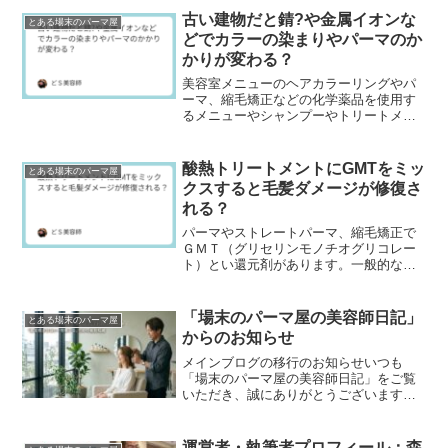
古い建物だと錆?や金属イオンな
とある場末のパーマ屋
どでカラーの染まりやパーマのか
かりが変わる？
美容室メニューのヘアカラーリングやパ
ーマ、縮毛矯正などの化学薬品を使用す
るメニューやシャンプーやトリートメン
トなどのヘアケア製品は意外とお水（水
質）が関連してます。昔、場末のパーマ
屋や中国の美容学校の...
酸熱トリートメントにGMTをミッ
とある場末のパーマ屋
クスすると毛髪ダメージが修復さ
れる？
パーマやストレートパーマ、縮毛矯正で
ＧＭＴ（グリセリンモノチオグリコレー
ト）とい還元剤があります。一般的なチ
オグリコール酸やシステアミンなどはア
ルカリ性でないと還元力が弱いのです
が、このGMTは弱酸性...
「場末のパーマ屋の美容師日記」
とある場末のパーマ屋
からのお知らせ
メインブログの移行のお知らせいつも
「場末のパーマ屋の美容師日記」をご覧
いただき、誠にありがとうございます。
2011年に初代ブログを開設し、2015年10
月にこのブログへ引っ越してから、気づ
けば10年以...
運営者・執筆者プロフィール：森