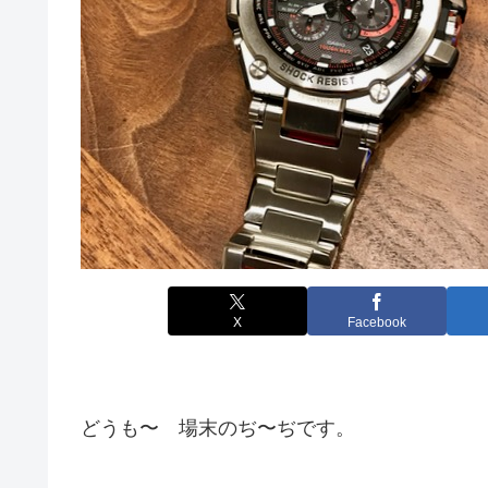
X
Facebook
どうも〜 場末のぢ〜ぢです。