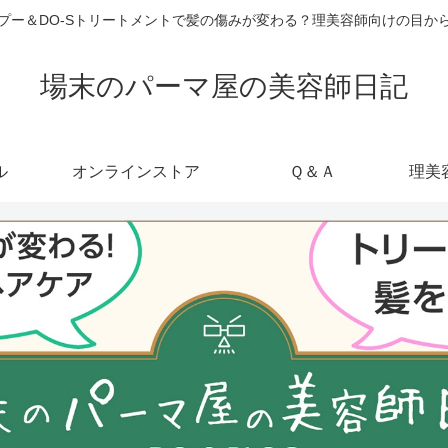
ャンプー＆DO-Sトリートメントで髪の傷みが変わる？理美容師向けの目
場末のパーマ屋の美容師日記
ル
オンラインストア
Ｑ＆Ａ
理美