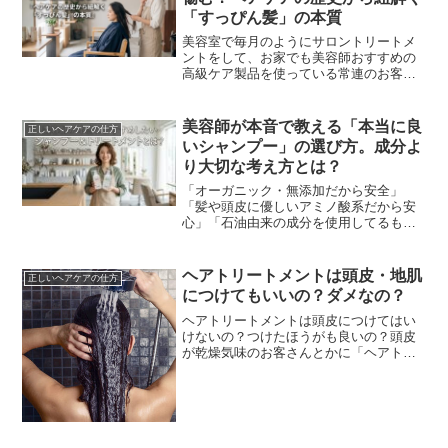
「すっぴん髪」の本質
美容室で毎月のようにサロントリートメ
ントをして、お家でも美容師おすすめの
高級ケア製品を使っている常連のお客
様。「施術直後はツヤツヤでサラサラな
のに、次回ご来店された時には、前回よ
りも確実に髪がボサボサ...
美容師が本音で教える「本当に良
正しいヘアケアの仕方
いシャンプー」の選び方。成分よ
り大切な考え方とは？
「オーガニック・無添加だから安全」
「髪や頭皮に優しいアミノ酸系だから安
心」「石油由来の成分を使用してるもの
は危険」美容業界の「常連」とも言える
成分至上主義。しかし、現場でハサミを
握る美容師たちが本当に...
ヘアトリートメントは頭皮・地肌
正しいヘアケアの仕方
につけてもいいの？ダメなの？
ヘアトリートメントは頭皮につけてはい
けないの？つけたほうがも良いの？頭皮
が乾燥気味のお客さんとかに「ヘアトリ
ートメントは地肌（頭皮）にもたっぷり
つけ、マッサージするように塗布した方
が良いです。」ってい...