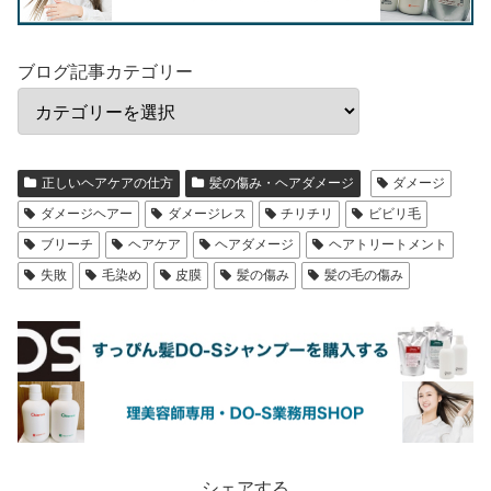
ブログ記事カテゴリー
正しいヘアケアの仕方
髪の傷み・ヘアダメージ
ダメージ
ダメージヘアー
ダメージレス
チリチリ
ビビリ毛
ブリーチ
ヘアケア
ヘアダメージ
ヘアトリートメント
失敗
毛染め
皮膜
髪の傷み
髪の毛の傷み
シェアする