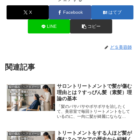
X
Facebook
はてブ
LINE
コピー
どＳ美容師
関連記事
サロントリートメントで髪が傷む
髪の傷み・ヘアダメージ
理由とは？すっぴん髪（素髪）理
論の基本
「髪のバサバサやボサボサを治したく
て、美容室で毎回トリートメントをして
いるのに、一向に髪が綺麗にならな
い……」そんな悩みを抱えていません
か？実は、「美容室で良かれと思って行
うサロントリートメントが、逆...
トリートメントをする人ほど髪が
髪の傷み・ヘアダメージ
傷む？ヘアケアの歴史から紐解く