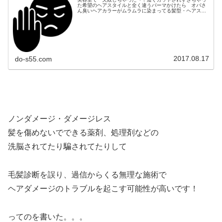
た希望のヘアスタイルと全く違うパーマかけたら オバさ
ん臭いヘアカラーがムラムラに染まってる髪型・ヘアスタ
イル的な失敗は多いよね〜サロン選び、美容師さん選び
は 結構難しいよね〜あと 美容室で...
2017.08.17
do-s55.com
ノンダメージ・ダメージレス
髪を傷めないでできる薬剤、処理剤などの
洗脳されてたり騙されてたりして
毛髪診断を誤り、過信からくる無理な施術で
ヘアダメージのトラブルを起こす可能性が高いです！
ってのを書いた。。。