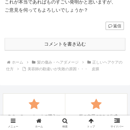
これが本当であればものすごい発明かと思いますが、
ご意見を伺ってもよろしいでしょうか？
返信
コメントを書き込む
ホーム
髪の傷み・ヘアダメージ
正しいヘアケアの
仕方
美容師の勘違いが失敗の原因・・・ 皮膜
ＤＯ－Ｓ・ハナヘナの購入に
一般の方用のDO-S公式
ついて
SHOP
メニュー
ホーム
検索
トップ
サイドバー